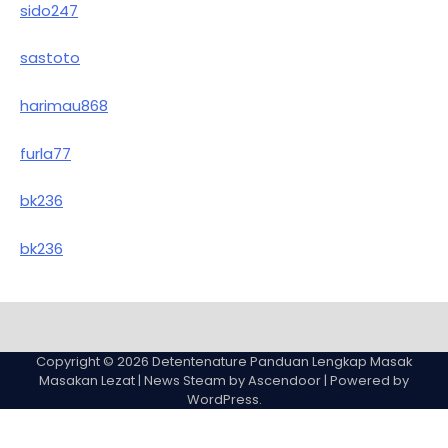
sido247
sastoto
harimau868
furla77
bk236
bk236
Sample
Page
Copyright © 2026
Detentenature Panduan Lengkap Masak
Masakan Lezat
| News Steam by
Ascendoor
| Powered by
WordPress
.