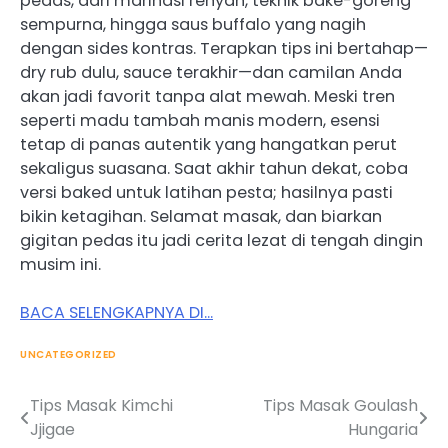
pedas, dari marinasi renyah, teknik bake-goreng
sempurna, hingga saus buffalo yang nagih
dengan sides kontras. Terapkan tips ini bertahap—
dry rub dulu, sauce terakhir—dan camilan Anda
akan jadi favorit tanpa alat mewah. Meski tren
seperti madu tambah manis modern, esensi
tetap di panas autentik yang hangatkan perut
sekaligus suasana. Saat akhir tahun dekat, coba
versi baked untuk latihan pesta; hasilnya pasti
bikin ketagihan. Selamat masak, dan biarkan
gigitan pedas itu jadi cerita lezat di tengah dingin
musim ini.
BACA SELENGKAPNYA DI…
UNCATEGORIZED
Tips Masak Kimchi
Tips Masak Goulash
Post
Jjigae
Hungaria
navigation