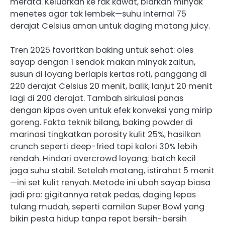
merata. Keluarkan ke rak kawat, biarkan minyak
menetes agar tak lembek—suhu internal 75
derajat Celsius aman untuk daging matang juicy.
Tren 2025 favoritkan baking untuk sehat: oles
sayap dengan 1 sendok makan minyak zaitun,
susun di loyang berlapis kertas roti, panggang di
220 derajat Celsius 20 menit, balik, lanjut 20 menit
lagi di 200 derajat. Tambah sirkulasi panas
dengan kipas oven untuk efek konveksi yang mirip
goreng. Fakta teknik bilang, baking powder di
marinasi tingkatkan porosity kulit 25%, hasilkan
crunch seperti deep-fried tapi kalori 30% lebih
rendah. Hindari overcrowd loyang; batch kecil
jaga suhu stabil. Setelah matang, istirahat 5 menit
—ini set kulit renyah. Metode ini ubah sayap biasa
jadi pro: gigitannya retak pedas, daging lepas
tulang mudah, seperti camilan Super Bowl yang
bikin pesta hidup tanpa repot bersih-bersih