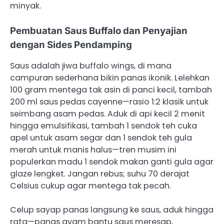
minyak.
Pembuatan Saus Buffalo dan Penyajian
dengan Sides Pendamping
Saus adalah jiwa buffalo wings, di mana
campuran sederhana bikin panas ikonik. Lelehkan
100 gram mentega tak asin di panci kecil, tambah
200 ml saus pedas cayenne—rasio 1:2 klasik untuk
seimbang asam pedas. Aduk di api kecil 2 menit
hingga emulsifikasi, tambah 1 sendok teh cuka
apel untuk asam segar dan 1 sendok teh gula
merah untuk manis halus—tren musim ini
populerkan madu 1 sendok makan ganti gula agar
glaze lengket. Jangan rebus; suhu 70 derajat
Celsius cukup agar mentega tak pecah.
Celup sayap panas langsung ke saus, aduk hingga
rata—panas ayam bantu saus meresap,