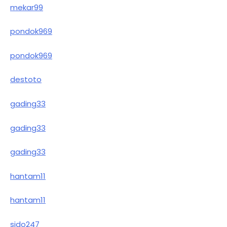
mekar99
pondok969
pondok969
destoto
gading33
gading33
gading33
hantam11
hantam11
sido247