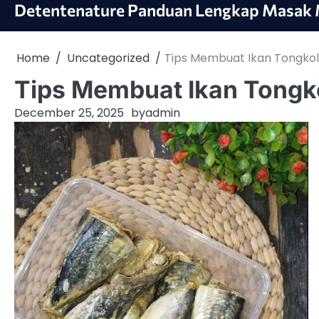
Skip
Detentenature Panduan Lengkap Masak 
to
content
Home
Uncategorized
Tips Membuat Ikan Tongkol
Tips Membuat Ikan Tongko
December 25, 2025
by
admin