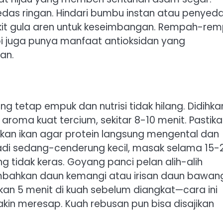
pedas ringan. Hindari bumbu instan atau penyed
kit gula aren untuk keseimbangan. Rempah-re
i juga punya manfaat antioksidan yang
an.
 tetap empuk dan nutrisi tidak hilang. Didihkan
aroma kuat tercium, sekitar 8-10 menit. Pastik
an ikan agar protein langsung mengental dan
njadi sedang-cenderung kecil, masak selama 15-
 tidak keras. Goyang panci pelan alih-alih
ambahkan daun kemangi atau irisan daun bawan
ikan 5 menit di kuah sebelum diangkat—cara ini
kin meresap. Kuah rebusan pun bisa disajikan