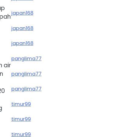
ap
japan168
mpah
japan168
japan168
panglima77
 air
an
panglima77
panglima77
20
timur99
g
timur99
timur99