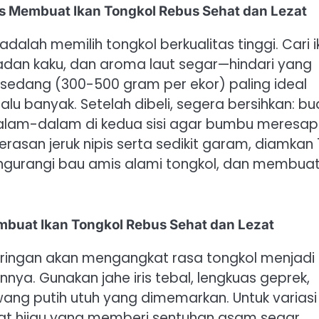
s Membuat Ikan Tongkol Rebus Sehat dan Lezat
dalah memilih tongkol berkualitas tinggi. Cari 
dan kaku, dan aroma laut segar—hindari yang
sedang (300-500 gram per ekor) paling ideal
lu banyak. Setelah dibeli, segera bersihkan: b
an dalam-dalam di kedua sisi agar bumbu meresap
asan jeruk nipis serta sedikit garam, diamkan 
mengurangi bau amis alami tongkol, dan membua
uat Ikan Tongkol Rebus Sehat dan Lezat
ringan akan mengangkat rasa tongkol menjadi
nya. Gunakan jahe iris tebal, lengkuas geprek,
awang putih utuh yang dimemarkan. Untuk variasi
at hijau yang memberi sentuhan asam segar.