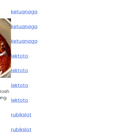
ketuanaga
ketuanaga
ketuanaga
lektoto
lektoto
lektoto
Josh
ang
lektoto
rubikslot
rubikslot