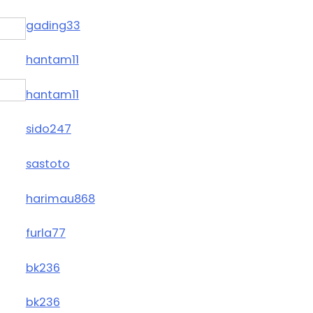
gading33
hantam11
hantam11
sido247
sastoto
harimau868
furla77
bk236
bk236