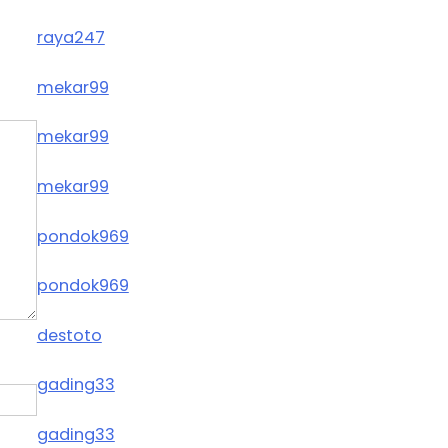
raya247
mekar99
mekar99
mekar99
pondok969
pondok969
destoto
gading33
gading33