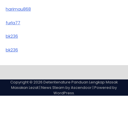
harimau868
furla77
bk236
bk236
Sample
Page
Copyright © 2026
Detentenature Panduan Lengkap Masak
Masakan Lezat
| News Steam by
Ascendoor
| Powered by
WordPress
.