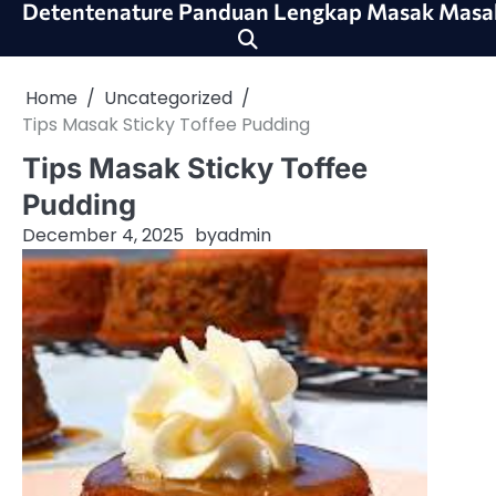
Detentenature Panduan Lengkap Masak Masa
Skip
to
content
Home
Uncategorized
Tips Masak Sticky Toffee Pudding
Tips Masak Sticky Toffee
Pudding
December 4, 2025
by
admin