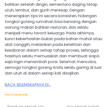
bahkan setelah dingin, sementara daging tetap
utuh, lembut, dan gurih meresap. Dengan
menerapkan tips ini secara konsisten, hidangan
tongkol goreng rumahan bisa bersaing dengan
warung makan bahkan restoran, dan selalu
menjadi menu favorit keluarga. Pada akhirnya,
kunci keberhasilan bukan pada bahan mahal atau
alat canggih, melainkan pada ketelitian dan
kesabaran dalam setiap tahap proses, sehingga
hasilnya selalu memuaskan dan membuat siapa
saja ingin menambah porsi. Selamat mencoba,
semoga tongkol goreng Anda selalu garing di luar
dan utuh di dalam setiap kali disajikan.
BACA SELENGKAPNYA DI…
UNCATEGORIZED
Panduan Masak Uni
Tips Masak Sehat: