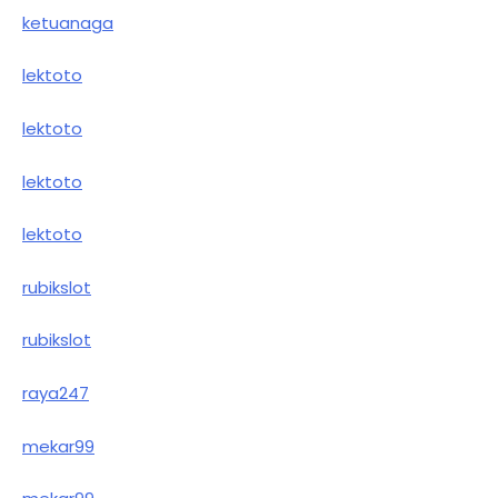
ketuanaga
lektoto
lektoto
lektoto
lektoto
rubikslot
rubikslot
raya247
mekar99