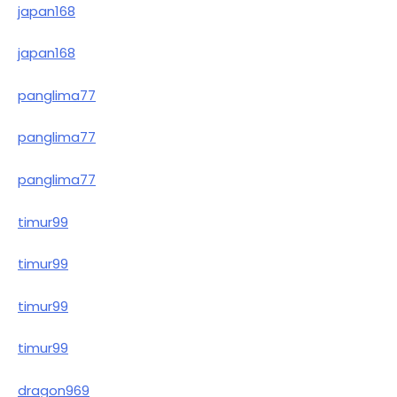
japan168
japan168
panglima77
panglima77
panglima77
timur99
timur99
timur99
timur99
dragon969