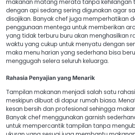
makanan matang merata tanpa kehilangan te
dengan api sedang sering digunakan agar say
disajikan. Banyak chef juga memperhatikan de
penggunaan mentega untuk memberikan aro
yang tidak terburu buru akan menghasilkan r
waktu yang cukup untuk menyatu dengan se
maka menu harian yang sederhana bisa beru
menggugah selera seluruh keluarga.
Rahasia Penyajian yang Menarik
Tampilan makanan menjadi salah satu rahasia
meskipun dibuat di dapur rumah biasa. Mena
kesan bersih dan profesional sehingga mak
Banyak chef menggunakan garnish sederhana
untuk mempercantik tampilan tanpa menguba
ukuran yang sesuai juga membantu makanan te