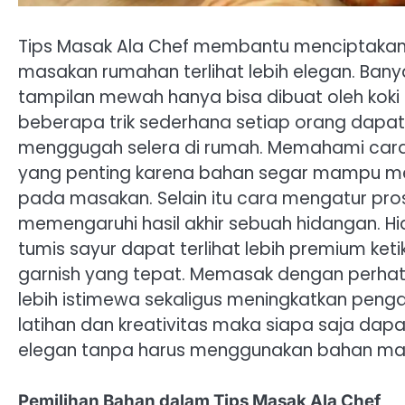
Tips Masak Ala Chef membantu menciptakan
masakan rumahan terlihat lebih elegan. Ba
tampilan mewah hanya bisa dibuat oleh koki 
beberapa trik sederhana setiap orang dapat
menggugah selera di rumah. Memahami cara 
yang penting karena bahan segar mampu mem
pada masakan. Selain itu cara mengatur pro
memengaruhi hasil akhir sebuah hidangan. 
tumis sayur dapat terlihat lebih premium ke
garnish yang tepat. Memasak dengan perha
lebih istimewa sekaligus meningkatkan pen
latihan dan kreativitas maka siapa saja d
elegan tanpa harus menggunakan bahan maha
Pemilihan Bahan dalam Tips Masak Ala Chef