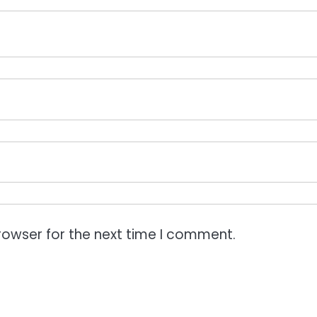
rowser for the next time I comment.