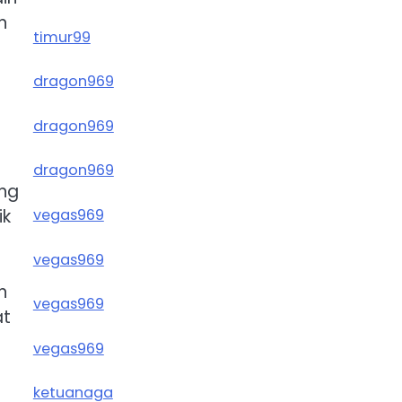
n
timur99
dragon969
dragon969
dragon969
ang
ik
vegas969
vegas969
n
vegas969
at
vegas969
ketuanaga