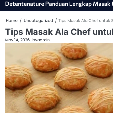
Skip
Detentenature Panduan Lengkap Masak 
to
content
Home
Uncategorized
Tips Masak Ala Chef untuk
Tips Masak Ala Chef unt
May 14, 2026
by
admin