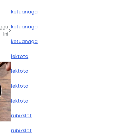
ketuanaga
ketuanaga
nggu
Ini
ketuanaga
lektoto
lektoto
lektoto
lektoto
rubikslot
rubikslot