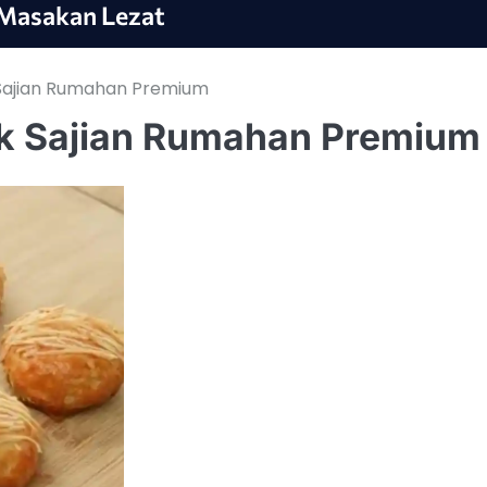
Masakan Lezat
 Sajian Rumahan Premium
uk Sajian Rumahan Premium