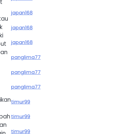
t
japan168
tau
k
japan168
ki
japan168
ut
dan
panglima77
panglima77
panglima77
ikan
timur99
mpah
timur99
gan
timur99
in