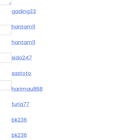
gading33
hantam11
hantam11
sido247
sastoto
harimau868
furla77
bk236
bk236