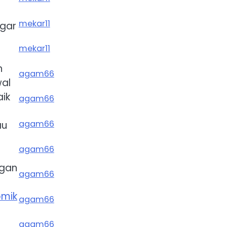
mekar11
agar
mekar11
n
agam66
wal
ik
agam66
agam66
au
agam66
ngan
agam66
omik
agam66
agam66