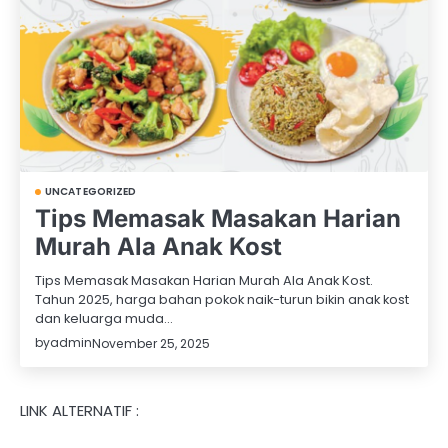
UNCATEGORIZED
Tips Memasak Masakan Harian
Murah Ala Anak Kost
Tips Memasak Masakan Harian Murah Ala Anak Kost.
Tahun 2025, harga bahan pokok naik-turun bikin anak kost
dan keluarga muda…
by
admin
November 25, 2025
LINK ALTERNATIF :