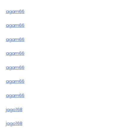
agam66
agam66
agam66
agam66
agam66
agam66
agam66
jago168
jago168