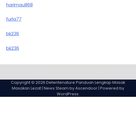
harimau868
furla77
bk236
bk236
Sample
Page
Copyright © 2026
Detentenature Panduan Lengkap Masak
Masakan Lezat
| News Steam by
Ascendoor
| Powered by
WordPress
.