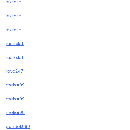
lektoto
lektoto
lektoto
rubikslot
rubikslot
raya247
mekar99
mekar99
mekar99
pondok969