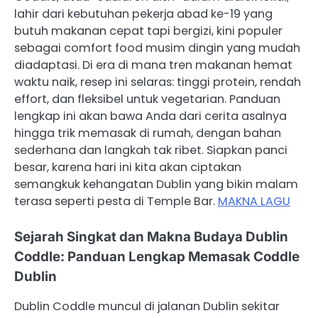
lahir dari kebutuhan pekerja abad ke-19 yang
butuh makanan cepat tapi bergizi, kini populer
sebagai comfort food musim dingin yang mudah
diadaptasi. Di era di mana tren makanan hemat
waktu naik, resep ini selaras: tinggi protein, rendah
effort, dan fleksibel untuk vegetarian. Panduan
lengkap ini akan bawa Anda dari cerita asalnya
hingga trik memasak di rumah, dengan bahan
sederhana dan langkah tak ribet. Siapkan panci
besar, karena hari ini kita akan ciptakan
semangkuk kehangatan Dublin yang bikin malam
terasa seperti pesta di Temple Bar.
MAKNA LAGU
Sejarah Singkat dan Makna Budaya Dublin
Coddle: Panduan Lengkap Memasak Coddle
Dublin
Dublin Coddle muncul di jalanan Dublin sekitar