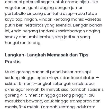
dan cuci peterseli segar untuk aroma hijau. Jika
vegetarian, ganti daging dengan jamur
portobello cincang dan tahu asap—rasa tetap
kaya tapi ringan. Hindari kentang manis; varietas
putih beri netralitas yang esensial. Dengan bahan
ini, Anda pegang fondasi: keseimbangan daging
smoky dan umbi lembut, siap jadi sup yang
hangatkan tulang.
Langkah-Langkah Memasak dan Tips
Praktis
Mulai goreng bacon di panci besar atas api
sedang hingga lepas minyak dan kecokelatan—
sekitar 5 menit—angkat setengah untuk tabur
akhir agar renyah. Di minyak sisa, tambah sosis iris,
goreng 4-5 menit hingga gosong pinggir, lalu
masukkan bawang, aduk hingga transparan dan
manis, 3-4 menit. Tambah kentang, aduk rata