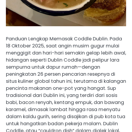
Panduan Lengkap Memasak Coddle Dublin. Pada
18 Oktober 2025, saat angin musim gugur mulai
menggigit dan hari-hari semakin gelap lebih awal,
hidangan seperti Dublin Coddle jadi pelipur lara
sempurna untuk dapur rumah—dengan
peningkatan 26 persen pencarian resepnya di
situs kuliner global tahun ini, terutama di kalangan
pencinta makanan one-pot yang hangat. Sup
tradisional dari Dublin ini, yang terdiri dari sosis
babi, bacon renyah, kentang empuk, dan bawang
karamel, dimasak lambat hingga rasa menyatu
dalam kaldu gurih, sering disajikan di pub kota tua
untuk hangatkan badan pekerja malam. Dublin
Coddle, atau “cauldron dish” dalam dialek lokal,