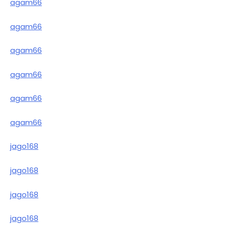
agam66
agam66
agam66
agam66
agam66
agam66
jago168
jago168
jago168
jago168