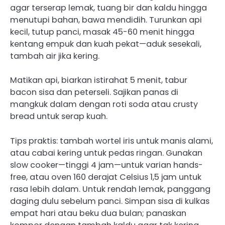
agar terserap lemak, tuang bir dan kaldu hingga
menutupi bahan, bawa mendidih. Turunkan api
kecil, tutup panci, masak 45-60 menit hingga
kentang empuk dan kuah pekat—aduk sesekali,
tambah air jika kering.
Matikan api, biarkan istirahat 5 menit, tabur
bacon sisa dan peterseli. Sajikan panas di
mangkuk dalam dengan roti soda atau crusty
bread untuk serap kuah.
Tips praktis: tambah wortel iris untuk manis alami,
atau cabai kering untuk pedas ringan. Gunakan
slow cooker—tinggi 4 jam—untuk varian hands-
free, atau oven 160 derajat Celsius 1,5 jam untuk
rasa lebih dalam. Untuk rendah lemak, panggang
daging dulu sebelum panci. Simpan sisa di kulkas
empat hari atau beku dua bulan; panaskan