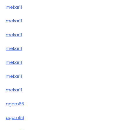
mekar11
mekar11
mekar11
mekar11
mekar11
mekar11
mekar11
agam66
agam66