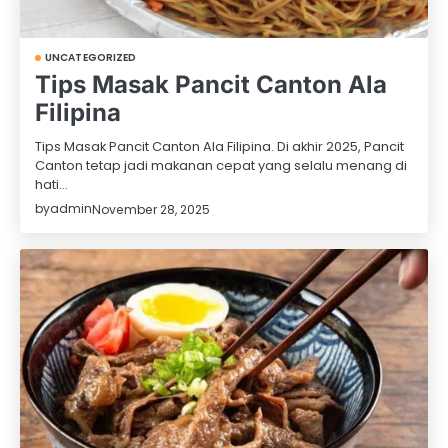
UNCATEGORIZED
Tips Masak Pancit Canton Ala
Filipina
Tips Masak Pancit Canton Ala Filipina. Di akhir 2025, Pancit
Canton tetap jadi makanan cepat yang selalu menang di
hati…
by
admin
November 28, 2025