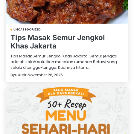
UNCATEGORIZED
Tips Masak Semur Jengkol
Khas Jakarta
Tips Masak Semur Jengkol Khas Jakarta. Semur jengkol
adalah salah satu ikon masakan rumahan Betawi yang
selalu ditunggu-tunggu. Kuahnya hitam…
by
admin
November 26, 2025