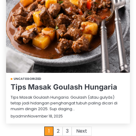
UNCATEGORIZED
Tips Masak Goulash Hungaria
Tips Masak Goulash Hungaria. Goulash (atau gulyás)
tetap jadi hidangan penghangat tubuh paling dicari di
musim dingin 2025. Sup daging…
by
admin
November 18, 2025
Posts
1
2
3
Next