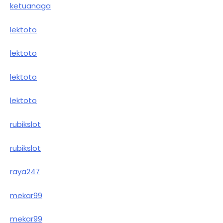
ketuanaga
lektoto
lektoto
lektoto
lektoto
rubikslot
rubikslot
raya247
mekar99
mekar99