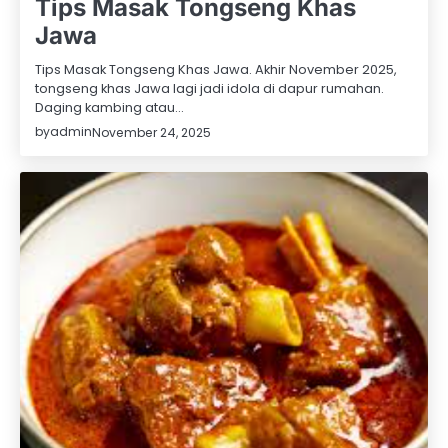
Tips Masak Tongseng Khas
Jawa
Tips Masak Tongseng Khas Jawa. Akhir November 2025,
tongseng khas Jawa lagi jadi idola di dapur rumahan.
Daging kambing atau…
by
admin
November 24, 2025