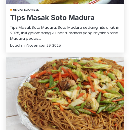
UNCATEGORIZED
Tips Masak Soto Madura
Tips Masak Soto Madura. Soto Madura sedang hits di akhir
2025, ikut gelombang kuliner rumahan yang rayakan rasa
Madura pedas…
by
admin
November 29, 2025