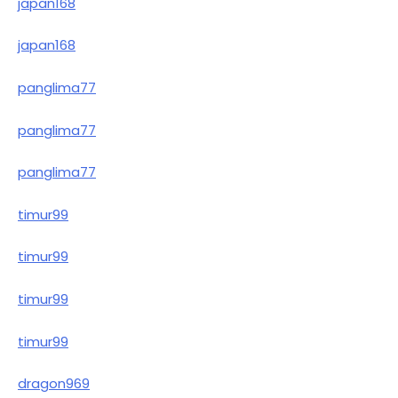
japan168
japan168
panglima77
panglima77
panglima77
timur99
timur99
timur99
timur99
dragon969