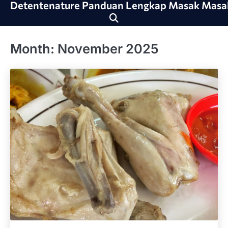
Detentenature Panduan Lengkap Masak Masa
Skip
to
content
Month:
November 2025