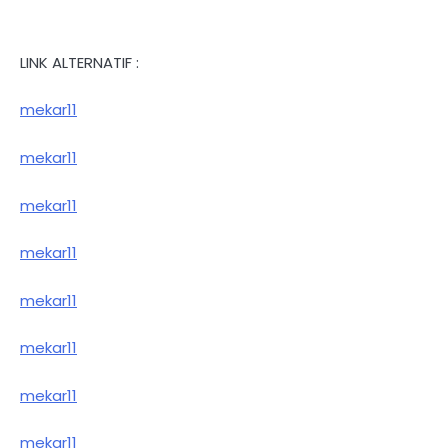
pagination
LINK ALTERNATIF :
mekar11
mekar11
mekar11
mekar11
mekar11
mekar11
mekar11
mekar11