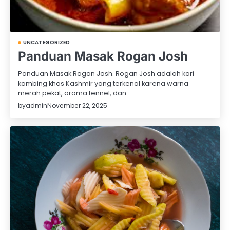
UNCATEGORIZED
Panduan Masak Rogan Josh
Panduan Masak Rogan Josh. Rogan Josh adalah kari
kambing khas Kashmir yang terkenal karena warna
merah pekat, aroma fennel, dan…
by
admin
November 22, 2025